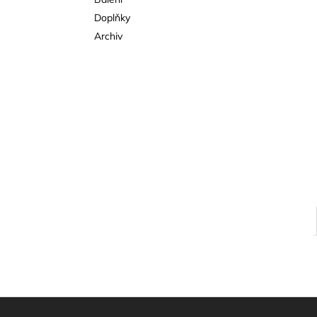
l
Doplňky
Archiv
Z