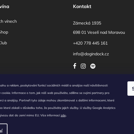
vína
Kontakt
ch vínech
Zámecká 1935
Shop
698 01 Veselí nad Moravou
lub
+420 778 445 161
info@dogindock.cz
sahu a reklam, poskytování funkcí sociálních médií a analýze naší návštěvnosti
é podmínky
/
Obchodní podmínky
/
Zásady nakládání s osobními údaji
/
Cookies
/
Reklamní sdělen
cookie. Informace o tom, jak náš web používáte, sdílíme se svými partnery pro
í k využití souborů cookies
zerci a analýzy. Partneři tyto údaje mohou zkombinovat s dalšími informacemi, které
 ©2018–2023 Dog in Dock, Vinařství Veselí nad Moravou, s.r.o., člen investiční skupiny Trigema. 
ebo které získali v důsledku toho, že používáte jejich služby. U služby Google Analytics
razena.
.
935, 698 01 Veselí nad Moravou, IČO: 06007791, spisová značka C 99201 vedená u Krajského
ývozu dat do zemí mimo EU. Více informací
zde
í