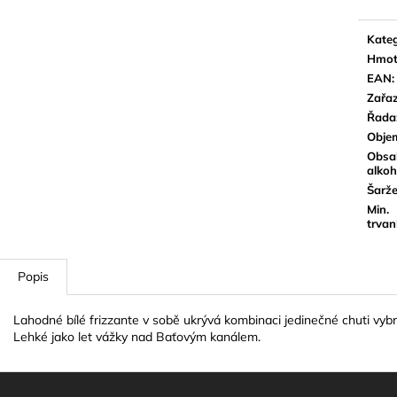
Kateg
Hmot
EAN
:
Zařaz
Řada
Obje
Obsa
alkoh
Šarže
Min.
trvan
Popis
Lahodné bílé frizzante v sobě ukrývá kombinaci jedinečné chuti vyb
Lehké jako let vážky nad Baťovým kanálem.