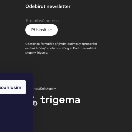
Odebírat newsletter
Přihlásit se
Odesláním formuláře přijímám podmínky zpracování
osobních údajů společnosti Dog in Dock a investiční
skupiny Trigema.
Souhlasím
í
/
Člen investiční skupiny
Všechna
 soudu v