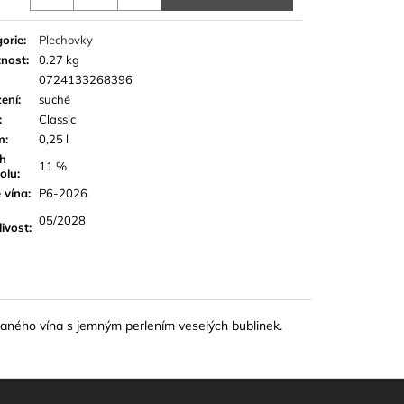
orie
:
Plechovky
nost
:
0.27 kg
0724133268396
ení
:
suché
:
Classic
m
:
0,25 l
h
11 %
olu
:
 vína
:
P6-2026
05/2028
livost
:
raného vína s jemným perlením veselých bublinek.