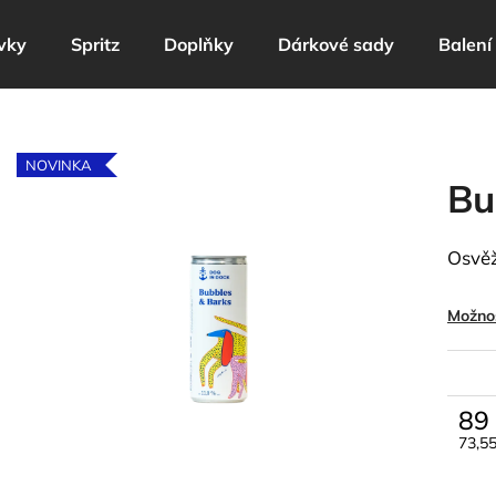
vky
Spritz
Doplňky
Dárkové sady
Balení
Co potřebujete najít?
NOVINKA
Bu
HLEDAT
Osvěž
Doporučujeme
Možnos
89
73,5
Měrn
cena: