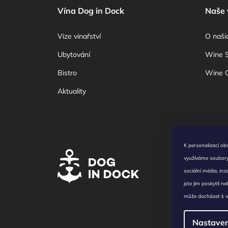
á
Vína Dog in Dock
Naše 
p
a
Vize vinařství
O naši
t
Ubytování
Wine 
í
Bistro
Wine C
Aktuality
K personalizaci ob
Všeobecn
využíváme soubory 
Prohlášen
sociální média, in
Copyright
jste jim poskytli n
práva vyh
Zámecká 1
může docházet k v
Brně.
Nastaven