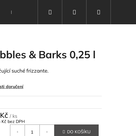
Hledat
Přihlášení
Nákupní
Nealko
Kontakty
Vinařství
Poukazy
košík
bbles & Barks 0,25 l
ující suché frizzante.
ti doručení
 Kč
/ ks
5 Kč bez DPH
á
DO KOŠÍKU