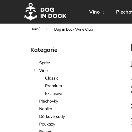
K
Přejít
na
o
Víno
Plecho
obsah
Zpět
Zpět
š
do
do
í
Domů
Dog in Dock Wine Club
k
obchodu
obchodu
P
o
Kategorie
Přeskočit
s
kategorie
t
Spritz
r
Víno
a
Classic
n
Premium
n
Exclusive
í
Plechovky
p
Nealko
a
Dárkové sady
n
Poukazy
e
Balení