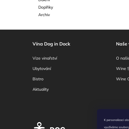
l
Doplňky
Archiv
Z
á
Vína Dog in Dock
Naše 
p
a
Vize vinařství
O naši
t
Ubytování
Wine 
í
Bistro
Wine C
Aktuality
K personalizaci ob
Všeobecn
využíváme soubory 
Prohlášen