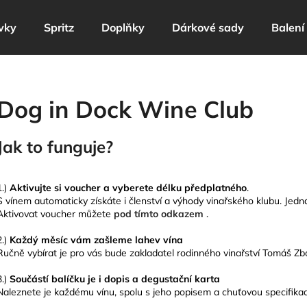
vky
Spritz
Doplňky
Dárkové sady
Balení
Co potřebujete najít?
Dog in Dock Wine Club
HLEDAT
Jak to funguje?
Doporučujeme
1.)
Aktivujte si voucher a vyberete délku
předplatného
.
S vínem automaticky získáte i členství a výhody vinařského klubu. Jed
Aktivovat voucher můžete
pod tímto odkazem
.
2.)
Každý měsíc vám zašleme lahev vína
Ručně vybírat je pro vás bude zakladatel rodinného vinařství Tomáš Zboř
3.)
Součástí balíčku je i dopis a degustační karta
Naleznete je každému vínu, spolu s jeho popisem a chuťovou specifikac