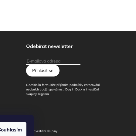
Odebírat newsletter
Přihlásit se
Odesláním formuláře přijímám podmínky zpracování
osobních údajů společnosti Dog in Dock a investiční
skupiny Trigema.
Souhlasím
í
/
Člen investiční skupiny