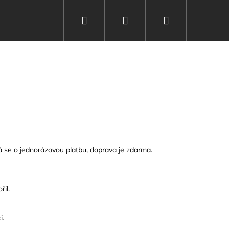
Hledat
Přihlášení
Nákupní
Nealko
Kontakty
Vinařství
Poukazy
košík
ná se o jednorázovou platbu, doprava je zdarma.
il.
i.