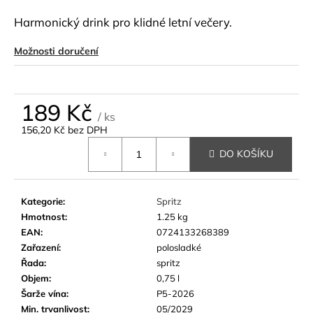
a
Harmonický drink pro klidné letní večery.
j
í
Možnosti doručení
t
?
189 Kč
/ ks
156,20 Kč bez DPH
Měrná
DO KOŠÍKU
cena:
HLEDAT
Kategorie
:
Spritz
Hmotnost
:
1.25 kg
D
EAN
:
0724133268389
o
Zařazení
:
polosladké
p
Řada
:
spritz
o
Objem
:
0,75 l
r
Šarže vína
:
P5-2026
u
Min. trvanlivost
:
05/2029