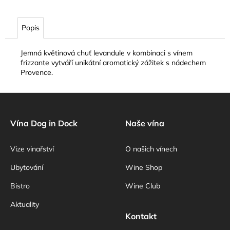
č
u
j
Popis
e
m
Jemná květinová chuť levandule v kombinaci s vínem
e
frizzante vytváří unikátní aromatický zážitek s nádechem
Provence.
Z
á
p
Vína Dog in Dock
Naše vína
a
Vize vinařství
O našich vínech
t
í
Ubytování
Wine Shop
Bistro
Wine Club
Aktuality
Kontakt