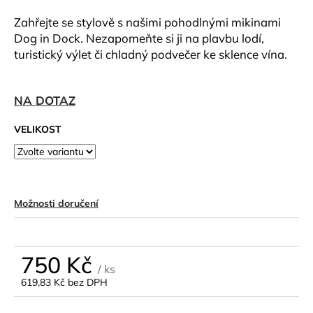
a
Zahřejte se stylově s našimi pohodlnými mikinami
j
Dog in Dock. Nezapomeňte si ji na plavbu lodí,
í
turistický výlet či chladný podvečer ke sklence vína.
t
?
NA DOTAZ
VELIKOST
HLEDAT
Možnosti doručení
D
o
p
750 Kč
o
/ ks
619,83 Kč bez DPH
r
Měrná
u
cena: