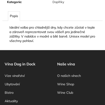
č
Kategorie
:
Doplňky
u
j
e
Popis
m
e
Ideální volba pro chladnější dny, kdy chcete zůstat v teple
a zároveň reprezentovat svou vášeň pro jedinečné
zážitky. V nabídce v modré a bílé barvě. Unisex model pro
všechny pohlaví.
Z
á
p
Vína Dog in Dock
Naše vína
a
Vize vinařství
O našich vínech
t
í
Ubytování
Wine Shop
Bistro
Wine Club
Aktuality