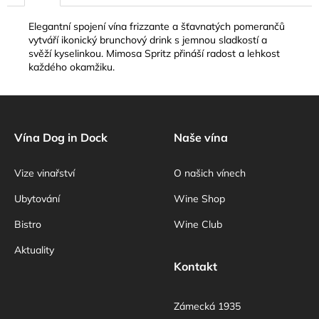
č
u
Elegantní spojení vína frizzante a šťavnatých pomerančů
j
vytváří ikonický brunchový drink s jemnou sladkostí a
e
svěží kyselinkou. Mimosa Spritz přináší radost a lehkost
m
každého okamžiku.
e
Z
á
p
Vína Dog in Dock
Naše vína
a
Vize vinařství
O našich vínech
t
í
Ubytování
Wine Shop
Bistro
Wine Club
Aktuality
Kontakt
Zámecká 1935