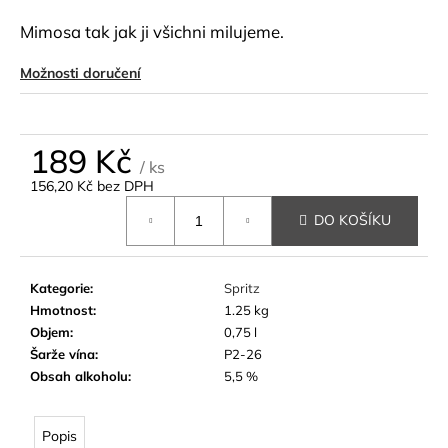
a
Mimosa tak jak ji všichni milujeme.
j
í
Možnosti doručení
t
?
189 Kč
/ ks
156,20 Kč bez DPH
Měrná
DO KOŠÍKU
cena:
HLEDAT
Kategorie
:
Spritz
Hmotnost
:
1.25 kg
D
Objem
:
0,75 l
o
Šarže vína
:
P2-26
p
Obsah alkoholu
:
5,5 %
o
r
u
Popis