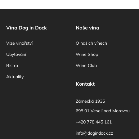
Z
á
p
Vína Dog in Dock
Naše vína
a
Vize vinařství
O našich vínech
t
í
Ubytování
Wine Shop
Bistro
Wine Club
Aktuality
Kontakt
Zámecká 1935
698 01 Veselí nad Moravou
+420 778 445 161
info@dogindock.cz