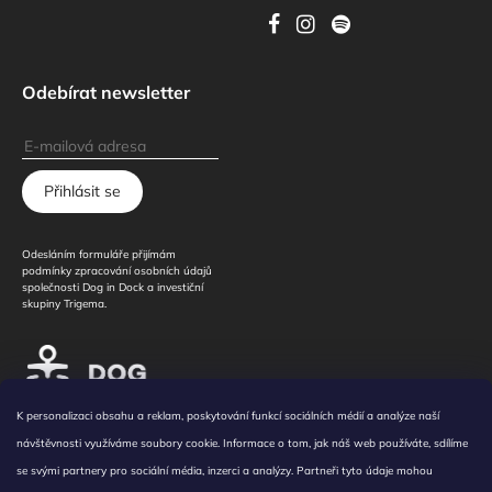
Odebírat newsletter
Přihlásit se
Odesláním formuláře přijímám
podmínky zpracování osobních údajů
společnosti Dog in Dock a investiční
skupiny Trigema.
K personalizaci obsahu a reklam, poskytování funkcí sociálních médií a analýze naší
Všeobecné podmínky
/
Obchodní podmínky
/
Zásady nakládání s osobními údaji
/
návštěvnosti využíváme soubory cookie. Informace o tom, jak náš web používáte, sdílíme
Cookies
/
Reklamní sdělení
/
Prohlášení k využití souborů cookies
se svými partnery pro sociální média, inzerci a analýzy. Partneři tyto údaje mohou