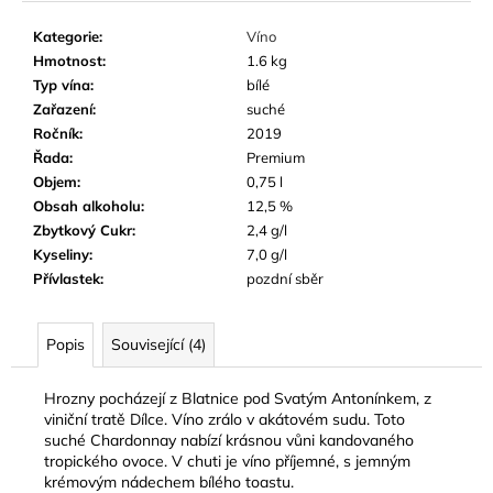
č
u
Kategorie
:
Víno
j
Hmotnost
:
1.6 kg
e
Typ vína
:
bílé
m
Zařazení
:
suché
e
Ročník
:
2019
Řada
:
Premium
Objem
:
0,75 l
Obsah alkoholu
:
12,5 %
Zbytkový Cukr
:
2,4 g/l
Kyseliny
:
7,0 g/l
Přívlastek
:
pozdní sběr
Popis
Související (4)
Hrozny pocházejí z Blatnice pod Svatým Antonínkem, z
viniční tratě Dílce. Víno zrálo v akátovém sudu. Toto
suché Chardonnay nabízí krásnou vůni kandovaného
tropického ovoce. V chuti je víno příjemné, s jemným
krémovým nádechem bílého toastu.