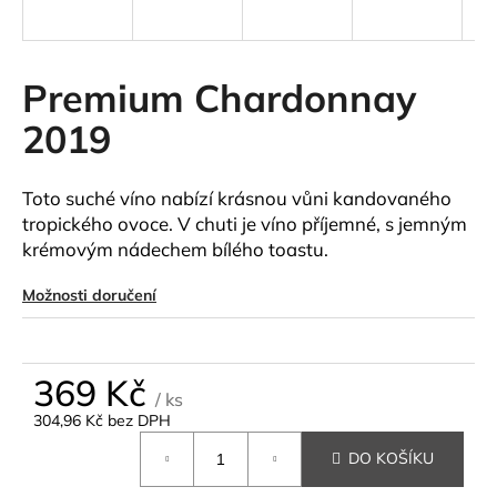
a
j
í
Premium Chardonnay
t
2019
?
Toto suché víno nabízí krásnou vůni kandovaného
tropického ovoce. V chuti je víno příjemné, s jemným
krémovým nádechem bílého toastu.
HLEDAT
Možnosti doručení
D
o
369 Kč
/ ks
p
304,96 Kč bez DPH
o
Měrná
r
DO KOŠÍKU
cena:
u