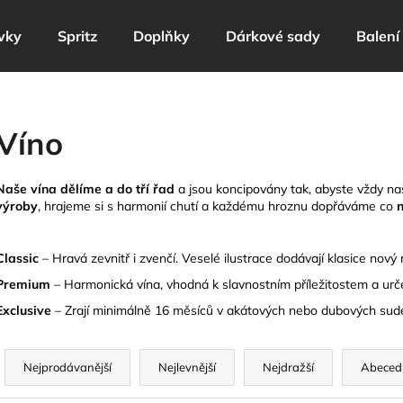
vky
Spritz
Doplňky
Dárkové sady
Balení
Co potřebujete najít?
Víno
HLEDAT
Naše vína dělíme a do tří řad
a jsou koncipovány tak, abyste vždy naš
výroby
, hrajeme si s harmonií chutí a každému hroznu dopřáváme co
n
Doporučujeme
Classic
– H
ravá zevnitř i zvenčí. Veselé ilustrace dodávají klasice nový
Premium
–
Harmonická vína, vhodná k slavnostním příležitostem a urče
Exclusive
–
Zrají minimálně 16 měsíců v akátových nebo dubových sudec
Ř
a
Nejprodávanější
Nejlevnější
Nejdražší
Abeced
z