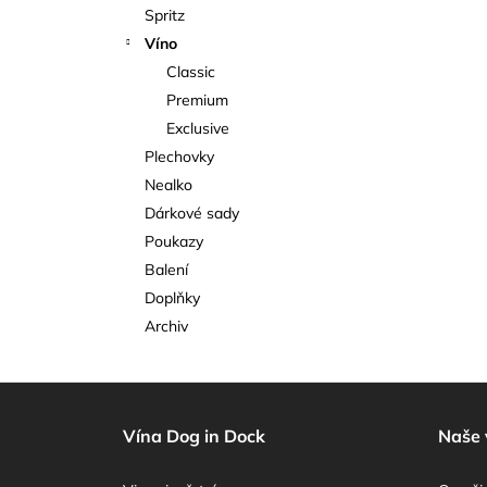
Spritz
Víno
Classic
Premium
Exclusive
Plechovky
Nealko
Dárkové sady
Poukazy
Balení
Doplňky
Archiv
Z
á
Vína Dog in Dock
Naše 
p
a