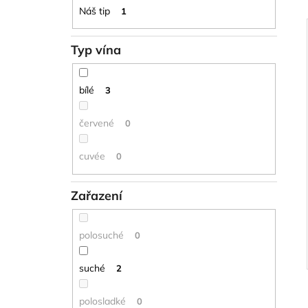
l
Náš tip
1
í
Typ vína
i
bílé
3
červené
0
cuvée
0
Zařazení
polosuché
0
suché
2
polosladké
0