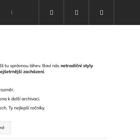
Hledat
Přihlášení
Nákupní
Nealko
Kontakty
Vinařství
Poukazy
košík
li tu správnou láhev.
Baví nás
netradiční styly
ejšetrnější zacházení
.
 rozměr.
na k delší archivaci.
h. Ty nejlepší ročníky.
ně