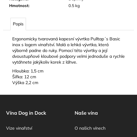
č
Hmotnost
:
0.5 kg
u
j
e
Popis
m
e
Ergonomicky tvarovaná kapesní vývrtka
Pulltap´s Basic
inox s logem vinařství. Malá a lehká vývrtka, která
výborně padne do ruky. Pomocí této vývrtky a její
dvoustupňové kloubové podpory velmi jednoduše a rychle
vytáhnete jakýkoliv korek z láhve.
Hloubka: 1,5 cm
Šířka: 12 cm
Výška 2,2 cm
Z
á
p
Vína Dog in Dock
Naše vína
a
Vize vinařství
O našich vínech
t