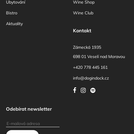
í
Ubytování
Wine Shop
Bistro
Wine Club
Aktuality
Kontakt
Zámecká 1935
698 01 Veselí nad Moravou
+420 778 445 161
info@dogindock.cz
Odebírat newsletter