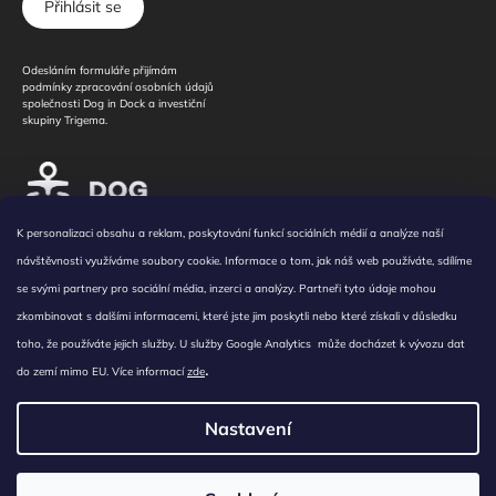
Přihlásit se
Odesláním formuláře přijímám
podmínky zpracování osobních údajů
společnosti Dog in Dock a investiční
skupiny Trigema.
K personalizaci obsahu a reklam, poskytování funkcí sociálních médií a analýze naší
Všeobecné podmínky
/
Obchodní podmínky
/
Zásady nakládání s osobními údaji
/
návštěvnosti využíváme soubory cookie. Informace o tom, jak náš web používáte, sdílíme
Cookies
/
Reklamní sdělení
/
Prohlášení k využití souborů cookies
se svými partnery pro sociální média, inzerci a analýzy. Partneři tyto údaje mohou
Copyright ©2018–2023 Dog in Dock, Vinařství Veselí nad Moravou, s.r.o., člen investiční
zkombinovat s dalšími informacemi, které jste jim poskytli nebo které získali v důsledku
skupiny Trigema. Všechna práva vyhrazena.
toho, že používáte jejich služby. U služby Google Analytics může docházet k vývozu dat
Zámecká 1935, 698 01 Veselí nad Moravou, IČO: 06007791, spisová značka C 99201
.
vedená u Krajského soudu v Brně.
do zemí mimo EU. Více informací
zde
Člen investiční skupiny
Nastavení