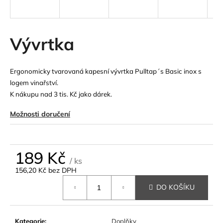
a
j
í
Vývrtka
t
?
Ergonomicky tvarovaná kapesní vývrtka
Pulltap´s Basic inox s
logem vinařství.
K nákupu nad 3 tis. Kč jako dárek.
Možnosti doručení
HLEDAT
189 Kč
D
/ ks
o
156,20 Kč bez DPH
Měrná
p
DO KOŠÍKU
cena:
o
r
u
Kategorie
:
Doplňky