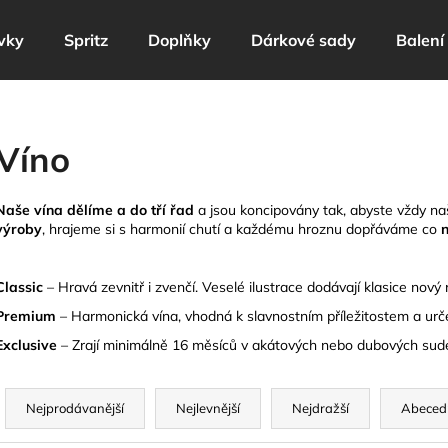
vky
Spritz
Doplňky
Dárkové sady
Balení
Co potřebujete najít?
Víno
HLEDAT
Naše vína dělíme a do tří řad
a jsou koncipovány tak, abyste vždy naš
výroby
, hrajeme si s harmonií chutí a každému hroznu dopřáváme co
n
Doporučujeme
Classic
– H
ravá zevnitř i zvenčí. Veselé ilustrace dodávají klasice nový
Premium
–
Harmonická vína, vhodná k slavnostním příležitostem a urče
Exclusive
–
Zrají minimálně 16 měsíců v akátových nebo dubových sudec
Ř
a
Nejprodávanější
Nejlevnější
Nejdražší
Abeced
z