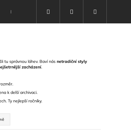
Hledat
Přihlášení
Nákupní
Nealko
Kontakty
Vinařství
Poukazy
košík
li tu správnou láhev.
Baví nás
netradiční styly
ejšetrnější zacházení
.
 rozměr.
na k delší archivaci.
h. Ty nejlepší ročníky.
ně