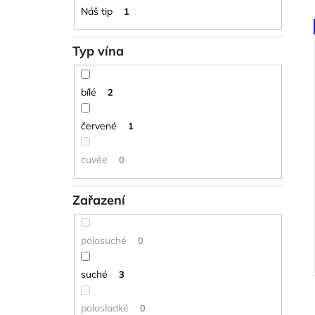
l
Náš tip
1
í
Typ vína
i
bílé
2
červené
1
cuvée
0
Zařazení
polosuché
0
suché
3
polosladké
0