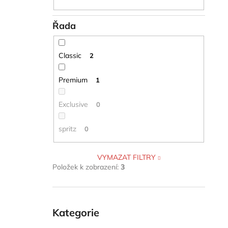
Řada
Classic
2
Premium
1
Exclusive
0
spritz
0
VYMAZAT FILTRY
Položek k zobrazení:
3
Přeskočit
kategorie
Kategorie