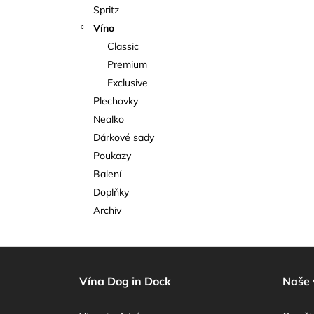
Spritz
Víno
Classic
Premium
Exclusive
Plechovky
Nealko
Dárkové sady
Poukazy
Balení
Doplňky
Archiv
Z
á
Vína Dog in Dock
Naše 
p
a