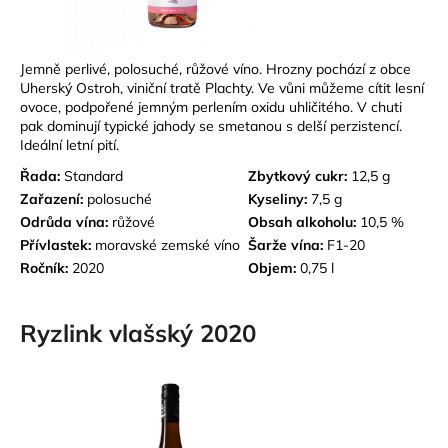
Jemně perlivé, polosuché, růžové víno. Hrozny pochází z obce
Uherský Ostroh, viniční tratě Plachty. Ve vůni můžeme cítit lesní
ovoce, podpořené jemným perlením oxidu uhličitého. V chuti
pak dominují typické jahody se smetanou s delší perzistencí.
Ideální letní pití.
Řada:
Standard
Zbytkový cukr:
12,5 g
Zařazení:
polosuché
Kyseliny:
7,5 g
Odrůda vína:
růžové
Obsah alkoholu:
10,5 %
Přívlastek:
moravské zemské víno
Šarže vína:
F1-20
Ročník:
2020
Objem:
0,75 l
Ryzlink vlašský 2020