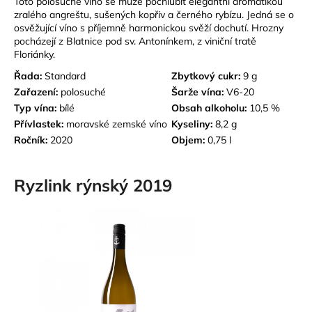
Toto polosuché víno se může pochlubit elegantní aromatikou
zralého angreštu, sušených kopřiv a černého rybízu. Jedná se o
osvěžující víno s příjemně harmonickou svěží dochutí. Hrozny
pocházejí z Blatnice pod sv. Antonínkem, z viniční tratě
Floriánky.
Řada:
Standard
Zbytkový cukr:
9 g
Zařazení:
polosuché
Šarže vína:
V6-20
Typ vína:
bílé
Obsah alkoholu:
10,5 %
Přívlastek:
m
oravské zemské víno
Kyseliny:
8,2 g
Ročník:
2020
Objem:
0,75 l
Ryzlink rýnský 2019