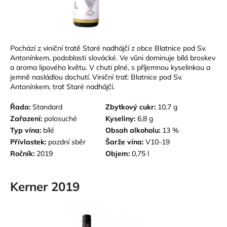
Pochází z viniční tratě Staré nadhájčí z obce Blatnice pod Sv.
Antonínkem, podoblasti slovácké. Ve vůni dominuje bílá broskev
a aroma lipového květu. V chuti plné, s příjemnou kyselinkou a
jemně nasládlou dochutí. Viniční trať: Blatnice pod Sv.
Antonínkem, trať Staré nadhájčí.
Řada:
Standard
Zbytkový cukr:
10,7 g
Zařazení:
polosuché
Kyseliny:
6,8 g
Typ vína:
bílé
Obsah alkoholu:
13 %
Přívlastek:
p
ozdní sběr
Šarže vína:
V10-19
Ročník:
2019
Objem:
0,75 l
Kerner 2019