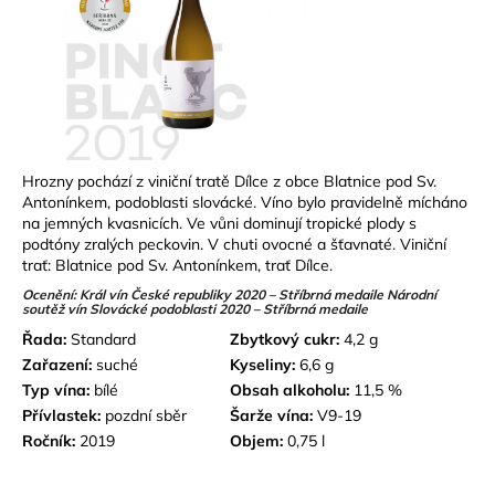
Hrozny pochází z viniční tratě Dílce z obce Blatnice pod Sv.
Antonínkem, podoblasti slovácké. Víno bylo pravidelně mícháno
na jemných kvasnicích. Ve vůni dominují tropické plody s
podtóny zralých peckovin. V chuti ovocné a šťavnaté. Viniční
trať: Blatnice pod Sv. Antonínkem, trať Dílce.
Ocenění: Král vín České republiky 2020 – Stříbrná medaile Národní
soutěž vín Slovácké podoblasti 2020 – Stříbrná medaile
Řada:
Standard
Zbytkový cukr:
4,2 g
Zařazení:
suché
Kyseliny:
6,6 g
Typ vína:
bílé
Obsah alkoholu:
11,5 %
Přívlastek:
pozdní sběr
Šarže vína:
V9-19
Ročník:
2019
Objem:
0,75 l