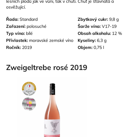
lesních plodů jak ve vůni, tak v chuti. Chuť je šťavnatá a
osvěžující.
Řada:
Standard
Zbytkový cukr:
9,8 g
Zařazení:
polosuché
Šarže vína:
V17-19
Typ vína:
bílé
Obsah alkoholu:
12 %
Přívlastek:
m
oravské zemské víno
Kyseliny:
6,3 g
Ročník:
2019
Objem:
0,75 l
Zweigeltrebe rosé 2019