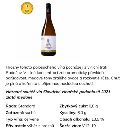
Hrozny tohoto polosuchého vína pocházejí z viniční trati
Radošov. V silné koncentraci zde aromaticky převládá
odrůdovost, medové tóny zralého ovoce a rozkvetlé růže. Chuť
je plná a kořenitá s příjemnou nasládlou dochutí.
Národní soutěž vín Slovácké vinařské podoblasti 2021 –
zlatá medaile
Řada:
Standard
Zbytkový cukr:
0,8 g
Zařazení:
suché
Kyseliny:
6,0 g
Typ vína:
červené
Obsah alkoholu:
13,5 %
Přívlastek:
výběr z hroznů
Šarže vína:
V12-19