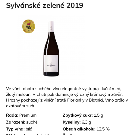
Sylvánské zelené 2019
Ve vůni tohoto suchého vína elegantně vystupuje luční med,
žlutý meloun. V chuti pak dominuje výrazný krémovým závěr.
Hrozny pocházejí z viniční tratě Floriánky v Blatnici. Víno zrálo v
akátovém sudu.
Řada:
Premium
Zbytkový cukr:
1,5 g
Zařazení:
suché
Kyseliny:
6,3 g
Typ vína:
bílá
Obsah alkoholu:
12,5 %