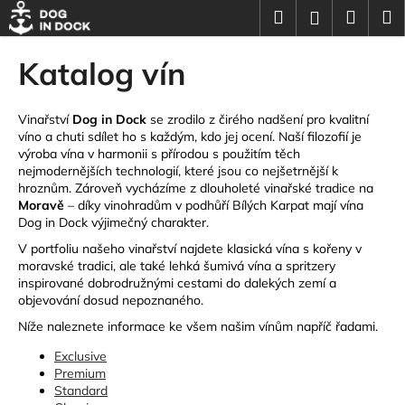
K
Přejít
Hledat
Náku
M
Přihlášení
na
o
obsah
Zpět
Zpět
košík
š
Katalog vín
í
C
k
o
Vinařství
Dog in Dock
se zrodilo z čirého nadšení pro kvalitní
víno a chuti sdílet ho s každým, kdo jej ocení. Naší filozofií je
p
výroba vína v harmonii s přírodou s použitím těch
o
nejmodernějších technologií, které jsou co nejšetrnější k
hroznům. Zároveň vycházíme z dlouholeté vinařské tradice na
t
Moravě
– díky vinohradům v podhůří Bílých Karpat mají vína
ř
Dog in Dock výjimečný charakter.
e
V portfoliu našeho vinařství najdete klasická vína s kořeny v
b
moravské tradici, ale také lehká šumivá vína a spritzery
u
inspirované dobrodružnými cestami do dalekých zemí a
objevování dosud nepoznaného.
j
Níže naleznete informace ke všem našim vínům napříč řadami.
e
t
Exclusive
Premium
e
Standard
n