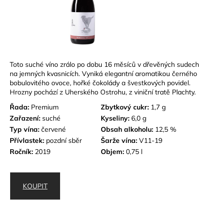
Toto suché víno zrálo po dobu 16 měsíců v dřevěných sudech
na jemných kvasnicích. Vyniká elegantní aromatikou černého
bobulovitého ovoce, hořké čokolády a švestkových povidel.
Hrozny pochází z Uherského Ostrohu, z viniční tratě Plachty.
Řada:
Premium
Zbytkový cukr:
1,7 g
Zařazení:
suché
Kyseliny:
6,0 g
Typ vína:
červené
Obsah alkoholu:
12,5 %
Přívlastek:
pozdní sběr
Šarže vína:
V11-19
Ročník:
2019
Objem:
0,75 l
KOUPIT