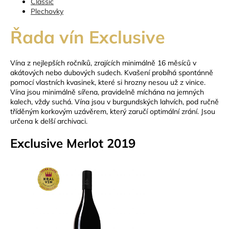
Classic
a
Plechovky
j
Řada vín Exclusive
í
t
Vína z nejlepších ročníků, zrajících minimálně 16 měsíců v
?
akátových nebo dubových sudech. Kvašení probíhá spontánně
pomocí vlastních kvasinek, které si hrozny nesou už z vinice.
Vína jsou minimálně sířena, pravidelně míchána na jemných
kalech, vždy suchá. Vína jsou v burgundských lahvích, pod ručně
tříděným korkovým uzávěrem, který zaručí optimální zrání. Jsou
HLEDAT
určena k delší archivaci.
Exclusive Merlot 2019
D
o
p
o
r
u