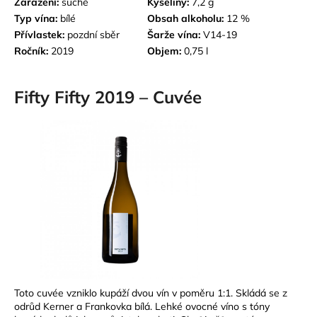
Zařazení:
suché
Kyseliny:
7,2 g
Typ vína:
bílé
Obsah alkoholu:
12 %
Přívlastek:
p
ozdní sběr
Šarže vína:
V14-19
Ročník:
2019
Objem:
0,75 l
Fifty Fifty 2019 – Cuvée
Toto cuvée vzniklo kupáží dvou vín v poměru 1:1. Skládá se z
odrůd Kerner a Frankovka bílá. Lehké ovocné víno s tóny