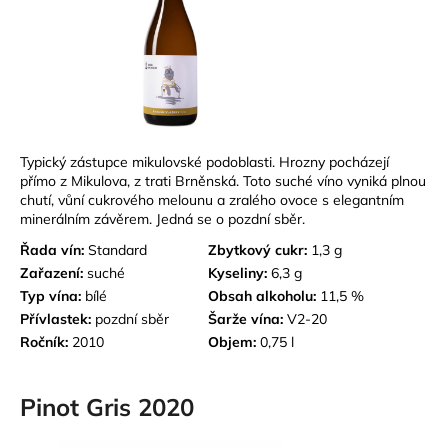
Typický zástupce mikulovské podoblasti. Hrozny pocházejí
přímo z Mikulova, z trati Brněnská. Toto suché víno vyniká plnou
chutí, vůní cukrového melounu a zralého ovoce s elegantním
minerálním závěrem. Jedná se o pozdní sběr.
Řada vín:
Standard
Zbytkový cukr:
1,3 g
Zařazení:
suché
Kyseliny:
6,3 g
Typ vína:
bílé
Obsah alkoholu:
11,5 %
Přívlastek:
pozdní sběr
Šarže vína:
V2-20
Ročník:
2010
Objem:
0,75 l
Pinot Gris 2020