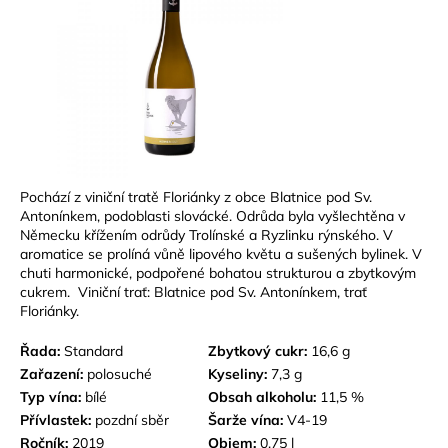
Pochází z viniční tratě Floriánky z obce Blatnice pod Sv.
Antonínkem, podoblasti slovácké. Odrůda byla vyšlechtěna v
Německu křížením odrůdy Trolínské a Ryzlinku rýnského. V
aromatice se prolíná vůně lipového květu a sušených bylinek. V
chuti harmonické, podpořené bohatou strukturou a zbytkovým
cukrem. Viniční trať: Blatnice pod Sv. Antonínkem, trať
Floriánky.
Řada:
Standard
Zbytkový cukr:
16,6 g
Zařazení:
polosuché
Kyseliny:
7,3 g
Typ vína:
bílé
Obsah alkoholu:
11,5 %
Přívlastek:
p
ozdní sběr
Šarže vína:
V4-19
Ročník:
2019
Objem:
0,75 l