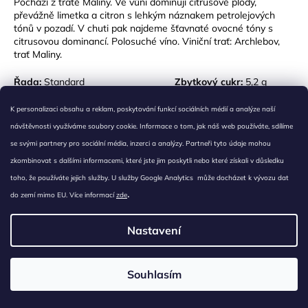
Pochází z tratě Maliny. Ve vůni dominují citrusové plody,
převážně limetka a citron s lehkým náznakem petrolejových
tónů v pozadí. V chuti pak najdeme šťavnaté ovocné tóny s
citrusovou dominancí. Polosuché víno. Viniční trať: Archlebov,
trať Maliny.
Řada:
Standard
Zbytkový cukr:
5,2 g
Zařazení:
suché
Kyseliny:
7,9 g
K personalizaci obsahu a reklam, poskytování funkcí sociálních médií a analýze naší
Typ vína:
bílé
Obsah alkoholu:
12,5 %
návštěvnosti využíváme soubory cookie. Informace o tom, jak náš web používáte, sdílíme
Přívlastek:
moravské zemské víno
Šarže vína:
751
se svými partnery pro sociální média, inzerci a analýzy. Partneři tyto údaje mohou
Ročník:
2019
Objem:
0,75 l
zkombinovat s dalšími informacemi, které jste jim poskytli nebo které získali v důsledku
toho, že používáte jejich služby. U služby Google Analytics může docházet k vývozu dat
Pinot Blanc 2017
.
do zemí mimo EU. Více informací
zde
Nastavení
Souhlasím