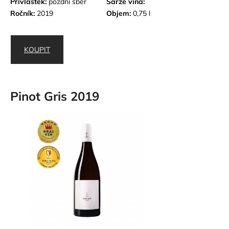
Přívlastek:
pozdní sběr
Šarže vína:
Ročník:
2019
Objem:
0,75 l
KOUPIT
Pinot Gris 2019