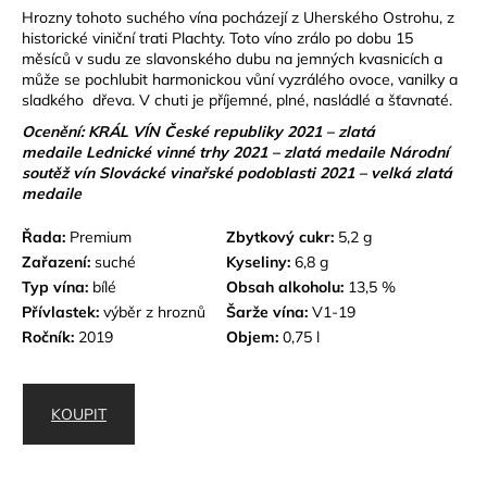
Hrozny tohoto suchého vína pocházejí z Uherského Ostrohu, z
historické viniční trati Plachty. Toto víno zrálo po dobu 15
měsíců v sudu ze slavonského dubu na jemných kvasnicích a
může se pochlubit harmonickou vůní vyzrálého ovoce, vanilky a
sladkého dřeva. V chuti je příjemné, plné, nasládlé a šťavnaté.
Ocenění: KRÁL VÍN České republiky 2021 – zlatá
medaile Lednické vinné trhy 2021 – zlatá medaile Národní
soutěž vín Slovácké vinařské podoblasti 2021 – velká zlatá
medaile
Řada:
Premium
Zbytkový cukr:
5,2 g
Zařazení:
suché
Kyseliny:
6,8 g
Typ vína:
bílé
Obsah alkoholu:
13,5 %
Přívlastek:
výběr z hroznů
Šarže vína:
V1-19
Ročník:
2019
Objem:
0,75 l
KOUPIT