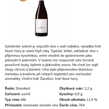
Sylvánské zelené je nejsušší víno v naší nabídce, výsadba trati
Nové Hory je stará čtyři roky. Typické, lehké, odrůdové víno s
příjemnou kyselinkou, velmi vhodné do gastronomie jako
párování k pokrmům. V buketu lze rozpoznat vůni čerstvě
posečené louky, bylinek a jádrového ovoce. Na chuti lze najít
stopy citrusů a banánů. Víno bylo připravováno klasickou
metodou a kvašeno při nízkých teplotách pro zachování
aromatiky. Viniční trať: Žarošice, trať Nové hory.
Řada:
Standard
Zbytkový cukr:
2,2 g
Zařazení:
suché
Kyseliny:
6,9 g
Typ vína:
bílé
Obsah alkoholu:
11,5 %
Přívlastek:
m
oravské zemské víno
Šarže vína:
764