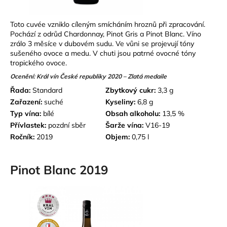
Toto cuvée vzniklo cíleným smícháním hroznů při zpracování.
Pochází z odrůd Chardonnay, Pinot Gris a Pinot Blanc. Víno
zrálo 3 měsíce v dubovém sudu. Ve vůni se projevují tóny
sušeného ovoce a medu. V chuti jsou patrné ovocné tóny
tropického ovoce.
Ocenění: Král vín České republiky 2020 – Zlatá medaile
Řada:
Standard
Zbytkový cukr:
3,3 g
Zařazení:
suché
Kyseliny:
6,8 g
Typ vína:
bílé
Obsah alkoholu:
13,5 %
Přívlastek:
p
ozdní sběr
Šarže vína:
V16-19
Ročník:
2019
Objem:
0,75 l
Pinot Blanc 2019