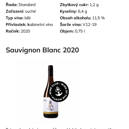
Řada:
Standard
Zbytkový cukr:
1,2 g
Zařazení:
suché
Kyseliny:
6,4 g
Typ vína:
bílé
Obsah alkoholu:
11,5 %
Přívlastek: k
abinetní víno
Šarže vína:
V12-19
Ročník:
2020
Objem:
0,75 l
Sauvignon Blanc 2020