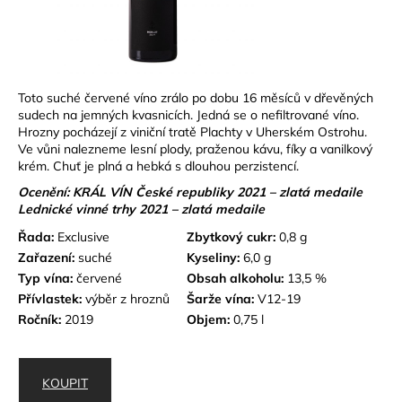
č
u
j
e
m
Toto suché červené víno zrálo po dobu 16 měsíců v dřevěných
e
sudech na jemných kvasnicích. Jedná se o nefiltrované víno.
Hrozny pocházejí z viniční tratě Plachty v Uherském Ostrohu.
Ve vůni nalezneme lesní plody, praženou kávu, fíky a vanilkový
krém. Chuť je plná a hebká s dlouhou perzistencí.
Ocenění: KRÁL VÍN České republiky 2021 – zlatá medaile
Lednické vinné trhy 2021 – zlatá medaile
Řada:
Exclusive
Zbytkový cukr:
0,8 g
Zařazení:
suché
Kyseliny:
6,0 g
Typ vína:
červené
Obsah alkoholu:
13,5 %
Přívlastek:
výběr z hroznů
Šarže vína:
V12-19
Ročník:
2019
Objem:
0,75 l
KOUPIT