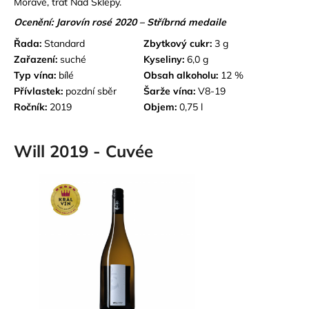
Moravě, trať Nad Sklepy.
Ocenění: Jarovín rosé 2020 – Stříbrná medaile
Řada:
Standard
Zbytkový cukr:
3 g
Zařazení:
suché
Kyseliny:
6,0 g
Typ vína:
bílé
Obsah alkoholu:
12 %
Přívlastek:
pozdní sběr
Šarže vína:
V8-19
Ročník:
2019
Objem:
0,75 l
Will 2019 - Cuvée