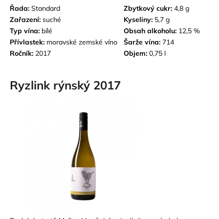
Řada:
Standard
Zbytkový cukr:
4,8 g
Zařazení:
suché
Kyseliny:
5,7 g
Typ vína:
bílé
Obsah alkoholu:
12,5 %
Přívlastek:
m
oravské zemské víno
Šarže vína:
714
Ročník:
2017
Objem:
0,75 l
Ryzlink rýnský 2017