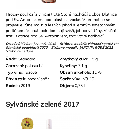
Hrozny pochází z viniční tratě Staré nadhájčí z obce Blatnice
pod Sv. Antonínkem, podoblasti slovácké. V aromatice se
projevuje vůně malin a lesních jahod s jemným smetanovým
podtónem. V chuti pak dominují svěží, jahodové tóny. Viniční
trať: Blatnice pod Sv. Antonínkem, trať Staré nadhájčí.
Ocenění: Vinium Juvenale 2019 – Stříbrná medaile Národní soutěž vín
Slovácké podoblasti 2020 – Stříbrná medaile JAROVÍN ROSÉ 2021 –
Stříbrná medaile
Řada:
Standard
Zbytkový cukr:
15 g
Zařazení:
polosuché
Kyseliny:
7,1 g
Typ vína:
růžové
Obsah alkoholu:
11 %
Přívlastek:
pozdní sběr
Šarže vína:
V3-19
Ročník:
2019
Objem:
0,75 l
Sylvánské zelené 2017