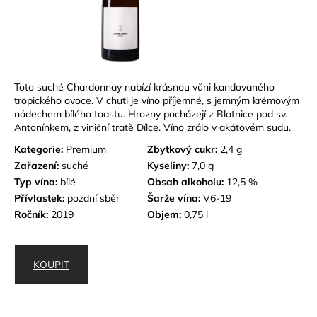
Toto suché Chardonnay nabízí krásnou vůni kandovaného
tropického ovoce. V chuti je víno příjemné, s jemným krémovým
nádechem bílého toastu. Hrozny pocházejí z Blatnice pod sv.
Antonínkem, z viniční tratě Dílce. Víno zrálo v akátovém sudu.
Kategorie:
Premium
Zbytkový cukr:
2,4 g
Zařazení:
suché
Kyseliny:
7,0 g
Typ vína:
bílé
Obsah alkoholu:
12,5 %
Přívlastek:
pozdní sběr
Šarže vína:
V6-19
Ročník:
2019
Objem:
0,75 l
KOUPIT